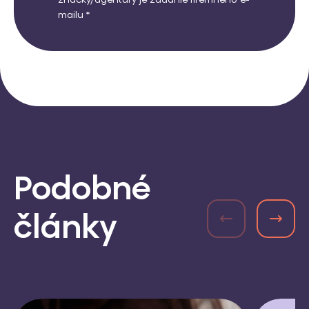
značky/agentúry je zadanie firemného e-
mailu *
Podobné
články