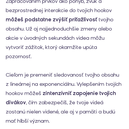
Zapracovaním prvkov ako pohyb, zvuk a
bezprostrednej interakcie do tvojich hookov
môžeš podstatne zvýšiť príťažlivosť
tvojho
obsahu. Už aj najjednoduchšie zmeny alebo
akcie v úvodných sekundách videa môžu
vytvoriť zážitok, ktorý okamžite upúta
pozornosť.
Cieľom je premeniť sledovanosť tvojho obsahu
z lineárnej na exponenciálnu. Vylepšením tvojích
hookov môžeš
zintenzívniť zapojenie tvojich
divákov
, čím zabezpečíš, že tvoje videá
zostanú nielen videné, ale aj v pamäti a budú
mať hlbší význam.