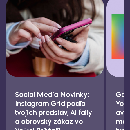
Social Media Novinky:
Goog
Instagram Grid podľa
YouT
tvojich predstáv, AI faily
avat
a obrovský zákaz vo
meni