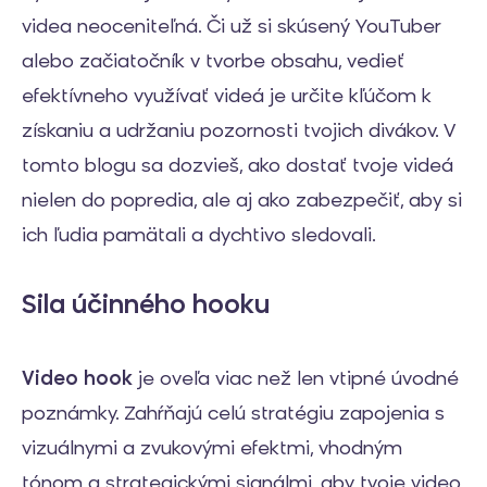
videa neoceniteľná. Či už si skúsený YouTuber
alebo začiatočník v tvorbe obsahu, vedieť
efektívneho využívať videá je určite kľúčom k
získaniu a udržaniu pozornosti tvojich divákov. V
tomto blogu sa dozvieš, ako dostať tvoje videá
nielen do popredia, ale aj ako zabezpečiť, aby si
ich ľudia pamätali a dychtivo sledovali.
Sila účinného hooku
Video hook
je oveľa viac než len vtipné úvodné
poznámky. Zahŕňajú celú stratégiu zapojenia s
vizuálnymi a zvukovými efektmi, vhodným
tónom a strategickými signálmi, aby tvoje video