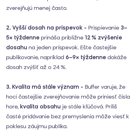
zverejňujú menej často.
2. Vyšší dosah na príspevok -
Prispievanie
3–
5× týždenne
prináša približne
12 % zvýšenie
dosahu
na jeden príspevok. Ešte častejšie
publikovanie, napríklad
6–9× týždenne
dokáže
dosah zvýšiť až o 24 %.
3. Kvalita má stále význam -
Buffer varuje, že
hoci častejšie zverejňovanie môže priniesť čísla
hore,
kvalita obsahu
je stále kľúčová. Príliš
časté pridávanie bez premyslenia môže viesť k
poklesu záujmu publika.