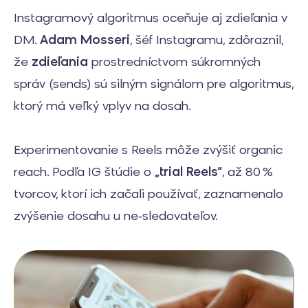
Instagramový algoritmus oceňuje aj zdieľania v
DM.
Adam Mosseri
, šéf Instagramu, zdôraznil,
že
zdieľania
prostredníctvom súkromných
správ (sends) sú silným signálom pre algoritmus,
ktorý má veľký vplyv na dosah.
Experimentovanie s Reels môže zvýšiť organic
reach. Podľa IG štúdie o
„trial Reels“
, až 80 %
tvorcov, ktorí ich začali používať, zaznamenalo
zvýšenie dosahu u ne‑sledovateľov.