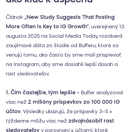
ako kľúč k úspechu
Článok
„New Study Suggests That Posting
More Often Is Key to IG Growth“
, uverejnený 13.
augusta 2025 na Social Media Today, rozoberá
zaujímavé dáta zo štúdie od Bufferu, ktoré sa
venujú tomu, ako často by sme mali prispievať
na Instagram, aby sme dosiahli lepší dosah a
rast sledovateľov.
1. Čím častejšie, tým lepšie -
Buffer analyzoval
viac než
2 milióny príspevkov zo 100 000 IG
účtov
. Výsledky ukazujú, že príspevky 3–5 ×
týždenne môžu viac než
zdvojnásobiť rast
sledovateľov
v porovnaní s účtami, ktoré