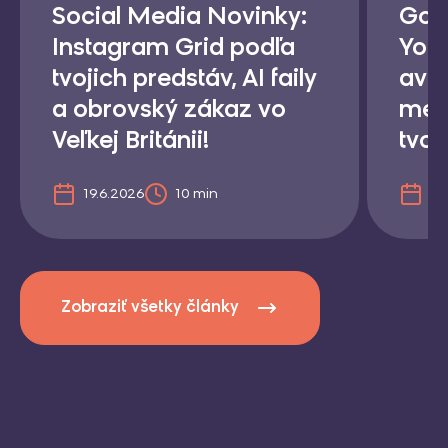
Social Media Novinky:
Goog
Instagram Grid podľa
YouT
tvojich predstáv, AI faily
avat
a obrovský zákaz vo
meni
Veľkej Británii!
tvor
19.6.2026
10 min
1.
Zobraziť všetky články