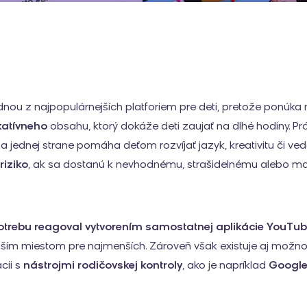
dnou z najpopulárnejších platforiem pre deti, pretože ponúk
atívneho
obsahu, ktorý dokáže deti zaujať na dlhé hodiny. P
a jednej strane pomáha deťom rozvíjať jazyk, kreativitu či ve
riziko
, ak sa dostanú k nevhodnému, strašidelnému alebo m
otrebu reagoval vytvorením samostatnej aplikácie YouTub
ším miestom pre najmenších. Zároveň však existuje aj možno
cii s
nástrojmi rodičovskej kontroly
, ako je napríklad
Google 