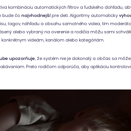
va kombináciu automatických filtrov a ľudského dohľadu, ab
h bude čo
najvhodnejší
pre deti. Algoritmy automaticky
vyho
isu, tagov, náhľadu a obsahu samotného videa, tím moderátor
lásený alebo vybraný na overenie a rodičia môžu sami schváli
u konkrétnym videám, kanálom alebo kategóriám.
ube upozorňuje
, že systém nie je dokonalý a občas sa môže o
akávaniam. Preto rodičom odporúča, aby aplikáciu kontrolovali