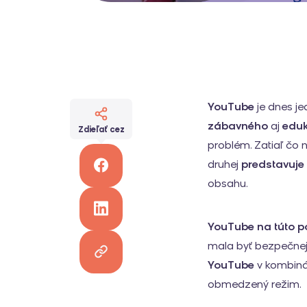
YouTube
je dnes je
zábavného
aj
eduk
Zdieľať cez
problém. Zatiaľ čo n
druhej
predstavuje 
obsahu.
YouTube na túto p
mala byť bezpečnej
YouTube
v kombiná
obmedzený režim.