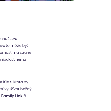
a množstvo
ráve to môže byť
domosti, na strane
anipulatívnemu
e Kids
, ktorá by
sť využívať bežný
Family Link
či