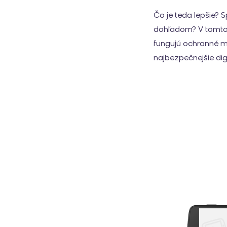
Čo je teda lepšie? 
dohľadom? V tomto 
fungujú ochranné m
najbezpečnejšie digi