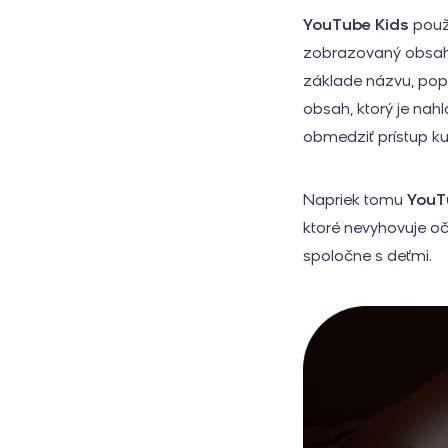
YouTube Kids
použí
zobrazovaný obsa
základe názvu, pop
obsah, ktorý je nah
obmedziť prístup k
Napriek tomu
YouT
ktoré nevyhovuje oč
spoločne s deťmi.