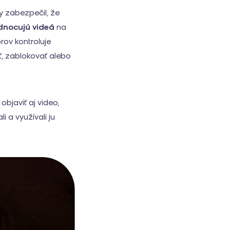
y zabezpečil, že
dnocujú videá
na
ov kontroluje
ť, zablokovať alebo
bjaviť aj video,
 a využívali ju