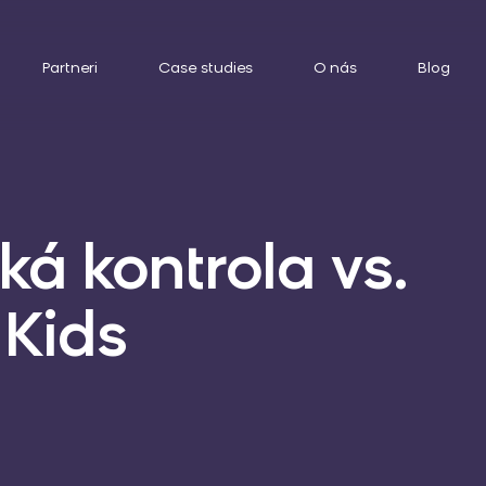
Partneri
Case studies
O nás
Blog
á kontrola vs.
Kids