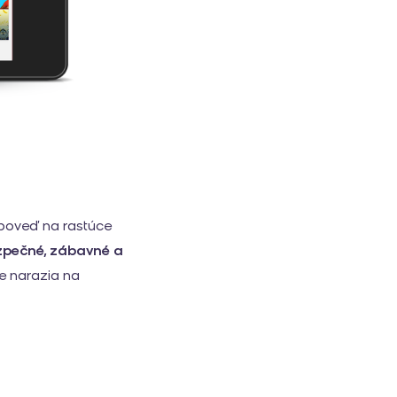
oveď na rastúce
zpečné, zábavné a
že narazia na