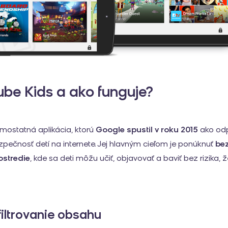
ube Kids a ako funguje?
mostatná aplikácia, ktorú
Google spustil v roku 2015
ako odp
pečnosť detí na internete. Jej hlavným cieľom je ponúknuť
be
ostredie
, kde sa deti môžu učiť, objavovať a baviť bez rizika, 
filtrovanie obsahu