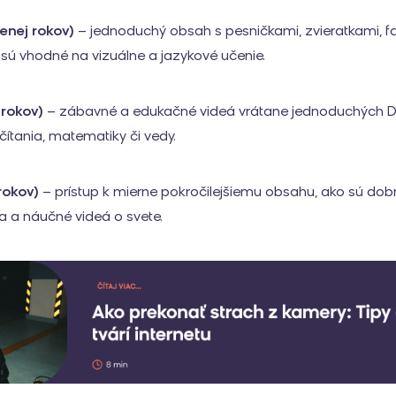
enej rokov)
– jednoduchý obsah s pesničkami, zvieratkami, f
 sú vhodné na vizuálne a jazykové učenie.
 rokov)
– zábavné a edukačné videá vrátane jednoduchých DI
čítania, matematiky či vedy.
 rokov)
– prístup k mierne pokročilejšiemu obsahu, ako sú dobr
ba a náučné videá o svete.