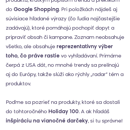
produktu, krátkym popisom trendu a preklikom
do
Google Shopping
. Pri položkách nájdeš aj
súvisiace hľadané výrazy (čo ľudia najčastejšie
zadávajú), ktoré pomáhajú pochopiť dopyt a
pripraviť obsah či kampane. Zoznam neobsahuje
všetko, ale obsahuje
reprezentatívny výber
toho, čo práve rastie
vo vyhľadávaní. Primárne
čerpá z USA dát, no mnohé trendy sa prelínajú
aj do Európy, takže slúži ako rýchly „radar“ tém a
produktov.
Poďme sa pozrieť na produkty, ktoré sa dostali
do tohtoročného
Holiday 100
. A ak hľadáš
inšpiráciu na vianočné darčeky
, si tu správne!