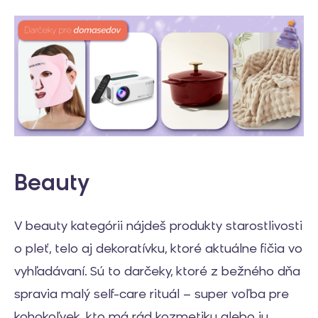
Beauty
V beauty kategórii nájdeš produkty starostlivosti
o pleť, telo aj dekoratívku, ktoré aktuálne fičia vo
vyhľadávaní. Sú to darčeky, ktoré z bežného dňa
spravia malý self-care rituál – super voľba pre
kohokoľvek, kto má rád kozmetiku alebo ju