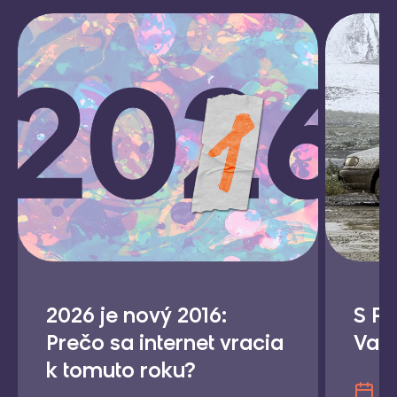
2026 je nový 2016:
S Fe
Prečo sa internet vracia
Vall
k tomuto roku?
18