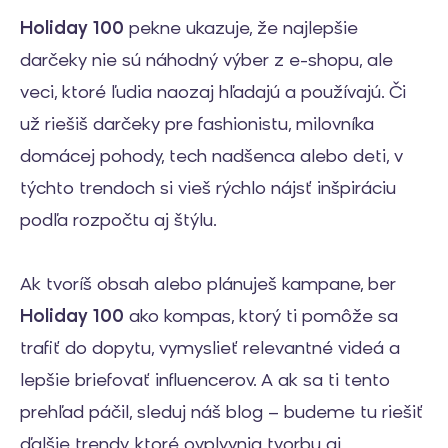
Holiday 100
pekne ukazuje, že najlepšie
darčeky nie sú náhodný výber z e-shopu, ale
veci, ktoré ľudia naozaj hľadajú a používajú. Či
už riešiš darčeky pre fashionistu, milovníka
domácej pohody, tech nadšenca alebo deti, v
týchto trendoch si vieš rýchlo nájsť inšpiráciu
podľa rozpočtu aj štýlu.
Ak tvoríš obsah alebo plánuješ kampane, ber
Holiday 100
ako kompas, ktorý ti pomôže sa
trafiť do dopytu, vymyslieť relevantné videá a
lepšie briefovať influencerov. A ak sa ti tento
prehľad páčil, sleduj náš blog – budeme tu riešiť
ďalšie trendy, ktoré ovplyvnia tvorbu aj