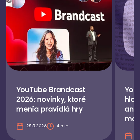
YouTube Brandcast
You
2026: novinky, ktoré
hlas
menia pravidlá hry
ani
mož
25.5.2026
4 min
17