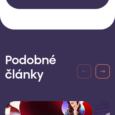
Podobné
články