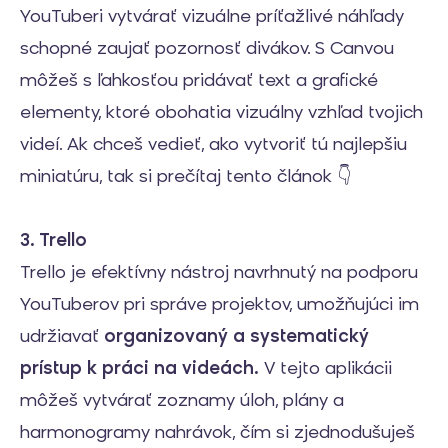
YouTuberi vytvárať vizuálne príťažlivé náhľady
schopné zaujať pozornosť divákov. S Canvou
môžeš s ľahkosťou pridávať text a grafické
elementy, ktoré obohatia vizuálny vzhľad tvojich
videí. Ak chceš vedieť, ako vytvoriť tú najlepšiu
miniatúru, tak si prečítaj tento článok 👇
3. Trello
Trello je efektívny nástroj navrhnutý na podporu
YouTuberov pri správe projektov, umožňujúci im
udržiavať
organizovaný a systematický
prístup k práci na videách.
V tejto aplikácii
môžeš vytvárať zoznamy úloh, plány a
harmonogramy nahrávok, čím si zjednodušuješ