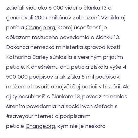
zdieľali viac ako 6 000 videí o článku 13 a
generovali 200+ miliónov zobrazení. Vznikla aj
petícia
Change.org
, ktorej úspešnosť je
dôkazom rastúceho povedomia o článku 13.
Dokonca nemecká ministerka spravodlivosti
Katharina Barley súhlasila s verejným prijatím
petície. K dnešnému dňu petícia získala vyše 4
500 000 podpisov a ak získa 5 mil podpisov,
môžeme hovoriť o najväčšej petícii v histórii. Ak
aj ty nesúhlasíš s článkom 13, povedz to nahlas
šírením povedomia na sociálnych sieťach s
#saveyourinternet a podpísaním
petície
Change.org
, kým nie je neskoro.