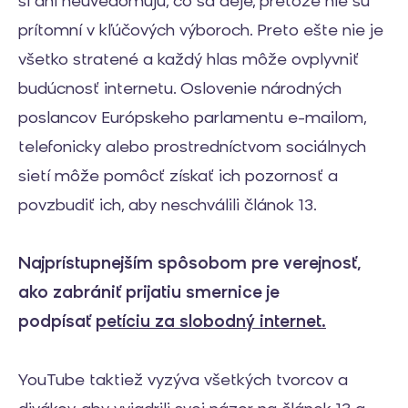
si ani neuvedomujú, čo sa deje, pretože nie sú
prítomní v kľúčových výboroch. Preto ešte nie je
všetko stratené a každý hlas môže ovplyvniť
budúcnosť internetu. Oslovenie národných
poslancov Európskeho parlamentu e-mailom,
telefonicky alebo prostredníctvom sociálnych
sietí môže pomôcť získať ich pozornosť a
povzbudiť ich, aby neschválili článok 13.
Najprístupnejším spôsobom pre verejnosť,
ako zabrániť prijatiu smernice je
podpísať
petíciu za slobodný internet.
YouTube taktiež vyzýva všetkých tvorcov a