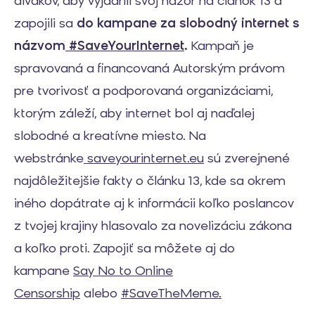
divákov, aby vyjadrili svoj názor na článok 13 a
zapojili sa
do kampane za slobodný internet s
názvom
#SaveYourInternet
.
Kampaň je
spravovaná a financovaná Autorským právom
pre tvorivosť a podporovaná organizáciami,
ktorým záleží, aby internet bol aj naďalej
slobodné a kreatívne miesto. Na
webstránke
saveyourinternet.eu
sú zverejnené
najdôležitejšie fakty o článku 13, kde sa okrem
iného dopátrate aj k informácii koľko poslancov
z tvojej krajiny hlasovalo za novelizáciu zákona
a koľko proti. Zapojiť sa môžete aj do
kampane
Say No to Online
Censorship
alebo
#SaveTheMeme.