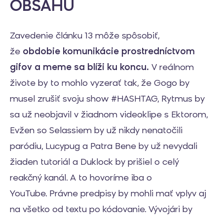
OBSAHU
Zavedenie článku 13 môže spôsobiť,
že
obdobie komunikácie prostredníctvom
gifov a meme sa blíži ku koncu.
V reálnom
živote by to mohlo vyzerať tak, že Gogo by
musel zrušiť svoju show #HASHTAG, Rytmus by
sa už neobjavil v žiadnom videoklipe s Ektorom,
Evžen so Selassiem by už nikdy nenatočili
paródiu, Lucypug a Patra Bene by už nevydali
žiaden tutoriál a Duklock by prišiel o celý
reakčný kanál. A to hovoríme iba o
YouTube. Právne predpisy by mohli mať vplyv aj
na všetko od textu po kódovanie. Vývojári by