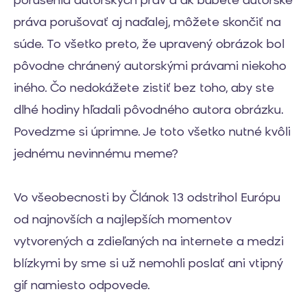
porušenia autorských práv a ak bubete autorské
práva porušovať aj naďalej, môžete skončiť na
súde. To všetko preto, že upravený obrázok bol
pôvodne chránený autorskými právami niekoho
iného. Čo nedokážete zistiť bez toho, aby ste
dlhé hodiny hľadali pôvodného autora obrázku.
Povedzme si úprimne. Je toto všetko nutné kvôli
jednému nevinnému meme?
Vo všeobecnosti by Článok 13 odstrihol Európu
od najnovších a najlepších momentov
vytvorených a zdieľaných na internete a medzi
blízkymi by sme si už nemohli poslať ani vtipný
gif namiesto odpovede.