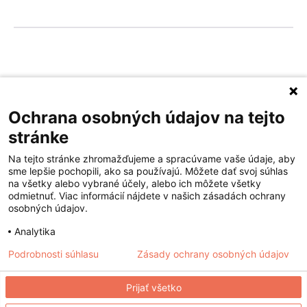
Privacy policy
Terms of service
Ochrana osobných údajov na tejto
stránke
Na tejto stránke zhromažďujeme a spracúvame vaše údaje, aby
sme lepšie pochopili, ako sa používajú. Môžete dať svoj súhlas
na všetky alebo vybrané účely, alebo ich môžete všetky
odmietnuť. Viac informácií nájdete v našich zásadách ochrany
osobných údajov.
Analytika
© 2026 Vidadu.
Podrobnosti súhlasu
Zásady ochrany osobných údajov
Všetky práva vyhradené.
Created by
detaility
Prijať všetko