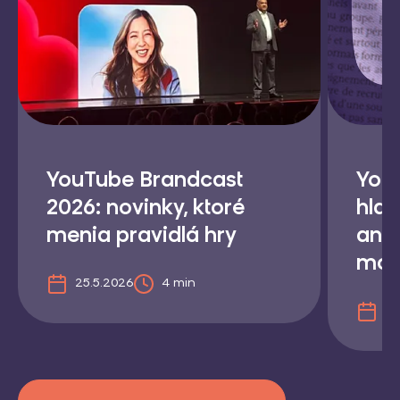
YouTube Brandcast
You
2026: novinky, ktoré
hlas
menia pravidlá hry
ani
mož
25.5.2026
4 min
17